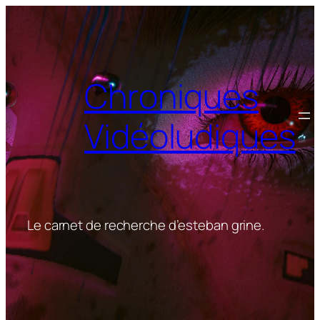
Aller
au
contenu
Chroniques
Vidéoludiques
Le carnet de recherche d’esteban grine.