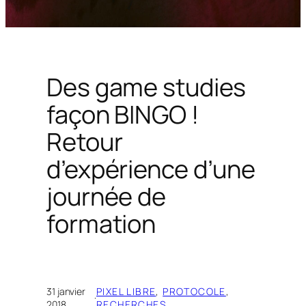
Des game studies
façon BINGO !
Retour
d’expérience d’une
journée de
formation
31 janvier
PIXEL LIBRE
, 
PROTOCOLE
, 
·
2018
RECHERCHES