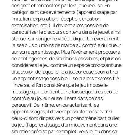
designer
et rencontrés par le·a joueur·euse. En
catégorisant ces événements (apprentissage par
imitation, exploration, réception, création,
exercisation, etc.), il devient alors possible de
caractériser le discours contenu dans le jeu et ainsi
statuer sur son genre vidéoludique. Un événement
laisse plus ou moins de marge au contrôle du joueur
sur son apprentissage. Plus l’événement proposera
de contingences, de situations possibles, et plus on
considérera le jeu comme un espace proposant une
discussion de laquelle, le·a joueur·euse pourra tirer
un apprentissage possible. Il sera alors expressif. A
l’inverse, si l’on considère que le jeu impose le
message qu’il contient et ne laisse que très peu de
contrôle au joueur·euse. Il sera dans ce cas
persuasif. De même, en caractérisant les
apprentissages, il devient possible d’observer si
ceux-ci sont dirigés vers un phénomène particulier
du jeu (l’apprentissage d’un mouvement dans une
situation précise par exemple), vers le jeu dans sa