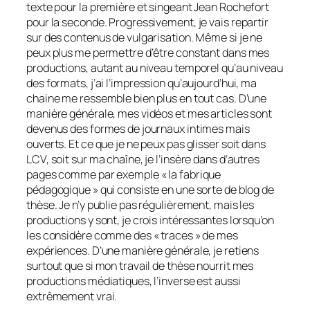
texte pour la première et singeant Jean Rochefort
pour la seconde. Progressivement, je vais repartir
sur des contenus de vulgarisation. Même si je ne
peux plus me permettre d’être constant dans mes
productions, autant au niveau temporel qu’au niveau
des formats, j’ai l’impression qu’aujourd’hui, ma
chaine me ressemble bien plus en tout cas. D’une
manière générale, mes vidéos et mes articles sont
devenus des formes de journaux intimes mais
ouverts. Et ce que je ne peux pas glisser soit dans
LCV, soit sur ma chaîne, je l’insère dans d’autres
pages comme par exemple « la fabrique
pédagogique » qui consiste en une sorte de blog de
thèse. Je n’y publie pas régulièrement, mais les
productions y sont, je crois intéressantes lorsqu’on
les considère comme des « traces » de mes
expériences. D’une manière générale, je retiens
surtout que si mon travail de thèse nourrit mes
productions médiatiques, l’inverse est aussi
extrêmement vrai.