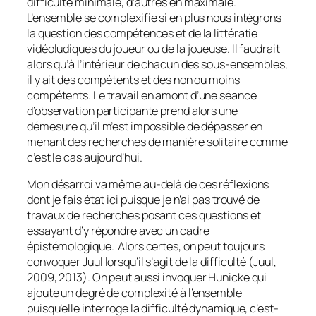
difficulté minimale, d’autres en maximale.
L’ensemble se complexifie si en plus nous intégrons
la question des compétences et de la littératie
vidéoludiques du joueur ou de la joueuse. Il faudrait
alors qu’à l’intérieur de chacun des sous-ensembles,
il y ait des compétents et des non ou moins
compétents. Le travail en amont d’une séance
d’observation participante prend alors une
démesure qu’il m’est impossible de dépasser en
menant des recherches de manière solitaire comme
c’est le cas aujourd’hui.
Mon désarroi va même au-delà de ces réflexions
dont je fais état ici puisque je n’ai pas trouvé de
travaux de recherches posant ces questions et
essayant d’y répondre avec un cadre
épistémologique. Alors certes, on peut toujours
convoquer Juul lorsqu’il s’agit de la difficulté (Juul,
2009, 2013). On peut aussi invoquer Hunicke qui
ajoute un degré de complexité à l’ensemble
puisqu’elle interroge la difficulté dynamique, c’est-