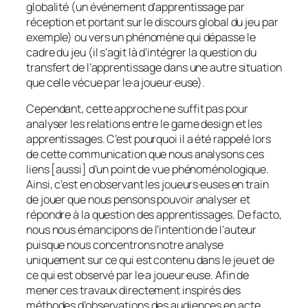
globalité (un événement d’apprentissage par
réception et portant sur le discours global du jeu par
exemple) ou vers un phénomène qui dépasse le
cadre du jeu (il s’agit là d’intégrer la question du
transfert de l’apprentissage dans une autre situation
que celle vécue par le·a joueur·euse).
Cependant, cette approche ne suffit pas pour
analyser les relations entre le
game design
et les
apprentissages. C’est pourquoi il a été rappelé lors
de cette communication que nous analysons ces
liens [aussi] d’un point de vue phénoménologique.
Ainsi, c’est en observant les joueurs·euses en train
de jouer que nous pensons pouvoir analyser et
répondre à la question des apprentissages.
De facto
,
nous nous émancipons de l’intention de l’auteur
puisque nous concentrons notre analyse
uniquement sur ce qui est contenu dans le jeu et de
ce qui est observé par le·a joueur·euse. Afin de
mener ces travaux directement inspirés des
méthodes d’observations des audiences
en acte