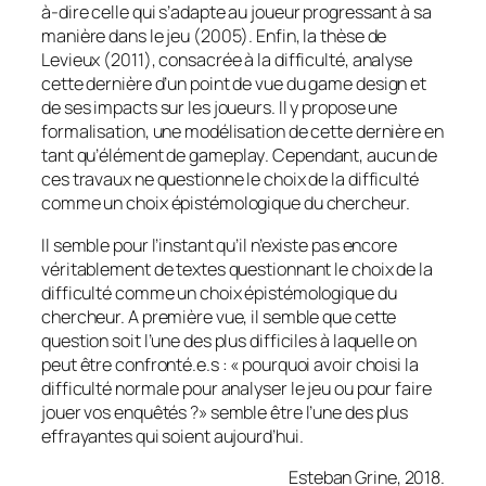
à-dire celle qui s’adapte au joueur progressant à sa
manière dans le jeu (2005). Enfin, la thèse de
Levieux (2011), consacrée à la difficulté, analyse
cette dernière d’un point de vue du
game design
et
de ses impacts sur les joueurs. Il y propose une
formalisation, une modélisation de cette dernière en
tant qu’élément de
gameplay
. Cependant, aucun de
ces travaux ne questionne le choix de la difficulté
comme un choix épistémologique du chercheur.
Il semble pour l’instant qu’il n’existe pas encore
véritablement de textes questionnant le choix de la
difficulté comme un choix épistémologique du
chercheur. A première vue, il semble que cette
question soit l’une des plus difficiles à laquelle on
peut être confronté.e.s : « pourquoi avoir choisi la
difficulté normale pour analyser le jeu ou pour faire
jouer vos enquêtés ?» semble être l’une des plus
effrayantes qui soient aujourd’hui.
Esteban Grine, 2018.