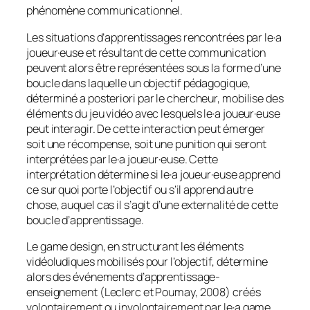
phénomène communicationnel.
Les situations d’apprentissages rencontrées par le·a
joueur·euse et résultant de cette communication
peuvent alors être représentées sous la forme d’une
boucle dans laquelle un objectif pédagogique,
déterminé
a posteriori
par le chercheur, mobilise des
éléments du jeu vidéo avec lesquels le·a joueur·euse
peut interagir. De cette interaction peut émerger
soit une récompense, soit une punition qui seront
interprétées par le·a joueur·euse. Cette
interprétation détermine si le·a joueur·euse apprend
ce sur quoi porte l’objectif ou s’il apprend autre
chose, auquel cas il s’agit d’une externalité de cette
boucle d’apprentissage.
Le
game design
, en structurant les éléments
vidéoludiques mobilisés pour l’objectif, détermine
alors des événements d’apprentissage-
enseignement (Leclerc et Poumay, 2008) créés
volontairement ou involontairement par le·a
game