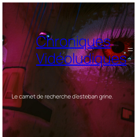
Aller
au
contenu
Chroniques
Vidéoludiques
Le carnet de recherche d’esteban grine.