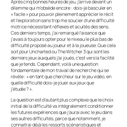
Après cinq bonnes heures de jeu, j’arrive devant un
dilemme qui m’obsède encore : dois-je basculer en
« facile » pour pouvoir pleinement apprécier le récit
et l’exploration sans trop me soucier d’une difficulté
motrice nécessitant réflexes et acuités des sens.
Ces derniers temps, j’ai remarqué l’aisance que
j’avais à toujours opter pour le niveau le plus bas de
difficulté proposé au joueur et à la joueuse. Que cela
soit pour
Uncharted
ou
The Witcher 3
qui sont les
derniers jeux auxquels j’ai joués, c’est vers la facilité
que je tends. Cependant, voilà une question
fondamentale de mon travail de recherche qui se
révèle : « en tant que chercheur sur le jeu vidéo, en
quelle difficulté dois-je jouer aux jeux que
j’étudie ? ».
La question est d’autant plus complexe que le choix
initial de la difficulté va intégralement conditionner
les futures expériences que j’aurai avec le jeu dans
ses autres difficultés, parce que notamment, je
connaitrai déjà les ressorts scénaristiques et