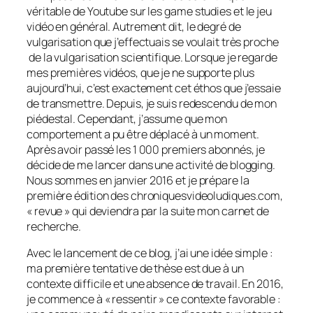
véritable de Youtube sur les
game studies
et le jeu
vidéo en général. Autrement dit, le degré de
vulgarisation que j’effectuais se voulait très proche
de la vulgarisation scientifique. Lorsque je regarde
mes premières vidéos, que je ne supporte plus
aujourd’hui, c’est exactement cet éthos que j’essaie
de transmettre. Depuis, je suis redescendu de mon
piédestal. Cependant, j’assume que mon
comportement a pu être déplacé à un moment.
Après avoir passé les 1 000 premiers abonnés, je
décide de me lancer dans une activité de blogging.
Nous sommes en janvier 2016 et je prépare la
première édition des chroniquesvideoludiques.com,
« revue » qui deviendra par la suite mon carnet de
recherche.
Avec le lancement de ce blog, j’ai une idée simple :
ma première tentative de thèse est due à un
contexte difficile et une absence de travail. En 2016,
je commence à « ressentir » ce contexte favorable :