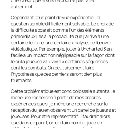
chercheur que je suis ne pourrai pas faire
autrement.
Cependant, d’un point de vue expérientiel, la
question semble difficilement solvable. Le choix de
la difficulté apparait comme l’un des éléments
primordiaux liés à la probabilité que j’arrive à une
certaine lecture, une certaine analyse, de l’œuvre
vidéoludique. Par exemple, jouer à
Uncharted 3
en
facile a un impact non négligeable sur la façon dont
le ou la joueuse va « vivre » certaines séquences
dont les combats. On peut aisément faire
l’hypothèse que ces derniers seront bien plus
frustrants.
Cette problématique est donc colossale autant si je
mène une recherche à partir de mes propres
expériences que si je mène une recherche sur la
réception du jeu en observant un panel de joueurs et
joueuses. Pour être représentatif, il faudrait alors
que dans ce panel, un certain nombre joue en