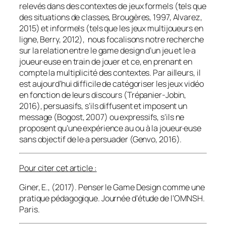
relevés dans des contextes de jeux formels (tels que
des situations de classes, Brougères, 1997, Alvarez,
2015) et informels (tels que les jeux multijoueurs en
ligne, Berry, 2012), nous focalisons notre recherche
sur la relation entre le
game design
d’un jeu et le·a
joueur·euse
en train
de jouer et ce, en prenant en
compte la multiplicité des contextes. Par ailleurs, il
est aujourd’hui difficile de catégoriser les jeux vidéo
en fonction de leurs discours (Trépanier-Jobin,
2016), persuasifs, s’ils diffusent et imposent un
message (Bogost, 2007) ou expressifs, s’ils ne
proposent qu’une expérience au ou à la joueur·euse
sans objectif de le·a persuader (Genvo, 2016).
Pour citer cet article :
Giner, E., (2017). Penser le Game Design comme une
pratique pédagogique. Journée d’étude de l’OMNSH.
Paris.