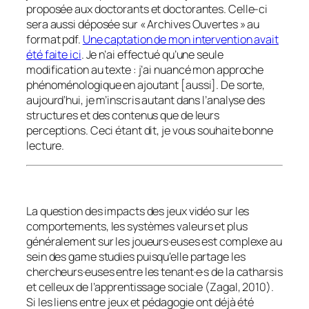
proposée aux doctorants et doctorantes. Celle-ci
sera aussi déposée sur « Archives Ouvertes » au
format pdf.
Une captation de mon intervention avait
été faite ici
. Je n’ai effectué qu’une seule
modification au texte : j’ai nuancé mon approche
phénoménologique en ajoutant [aussi]. De sorte,
aujourd’hui, je m’inscris autant dans l’analyse des
structures et des contenus que de leurs
perceptions. Ceci étant dit, je vous souhaite bonne
lecture.
La question des impacts des jeux vidéo sur les
comportements, les systèmes valeurs et plus
généralement sur les joueurs·euses est complexe au
sein des
game studies
puisqu’elle partage les
chercheurs·euses entre les tenant·e·s de la catharsis
et celleux de l’apprentissage sociale (Zagal, 2010).
Si les liens entre jeux et pédagogie ont déjà été