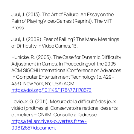
Juul, J. (2013).
The Art of Failure: An Essay on the
Pain of Playing Video Games
(Reprint). The MIT
Press.
Juul, J. (2009). Fear of Failing? The Many Meanings
of Difficulty in Video Games, 13.
Hunicke, R. (2005). The Case for Dynamic Difficulty
Adjustment in Games. In
Proceedings of the 2005
ACM SIGCHI International Conference on Advances
in Computer Entertainment Technology
(p. 429–
433). New York, NY, USA: ACM.
https://doi.org/10.1145/1178477.1178573
Levieux, G. (2011).
Mesure de la difficulté des jeux
vidéo
(phdthesis). Conservatoire national des arts
et metiers – CNAM. Consulté à l’adresse
https://tel.archives-ouvertes.fr/tel-
00612657/document