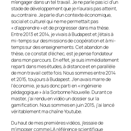
m’engager dans un tel travail. Je ne parle pas ici d’un
stade de développement que je n’aurais pas atteint,
au contraire. Je parle d’un contexte économique,
social et culturel qui ne me permettait pas
« d’apprendre » et de progresser dans ma thèse.
Entre 2013 et 2014, je vivais à Budapest et j’étais à
mi-temps sur des missions de coopération et à mi-
temps sur des enseignements. Cet abandon de
thèse, ce constat d’échec, est je pense fondateur
dans mon parcours. En effet, je suis immédiatement
reparti dans mes études, à distance et en parallèle
de mon travail cette fois. Nous sommes entre 2014
et 2015, toujours à Budapest. J’en avais marre de
l’économie, je suis donc parti en « ingénierie
pédagogique » à la Sorbonne Nouvelle. Durant ce
master, j’ai rendu en vidéo un dossier sur la
gamification
. Nous sommes en juin 2015, j’ai lancé
véritablement ma chaîne Youtube.
Du haut de mes premières vidéos, j’essaie de
m’imposer comme LA référence scientifique