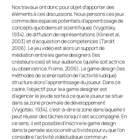
Nos travaux ont donc pour objet d’apporter des
éléments à ces discussions. Nous pensons ces jeux
comme des espaces potentiels d’apprentissage de
concepts quotidiens et scientifiques (Vygotsky,
1934), de diffusion de représentations (Kline et
al
,
2003) et d’acquisition de compétences (Tardif,
2006). Le jeu vidéo est alors un support de
médiation entre les
game designers
(les
créateurs·ices) et leur audience (qu’elle soit actrice
ou observatrice, Frome, 2006). Le
game design
(les
méthodes de scénarisation de l’activité ludique)
structure alors l’apprentissage du joueur. Dans ce
cadre, l’objectif pour le·a
game designer
est
d’agencer le jeu de sorte à ce que le joueur se situe
dans sa zone proximale de développement
(Vygotski, 1934), c’est-à-dire la zone dans laquelle il
peut réussir des tâches lorsqu’il est accompagné. En
ce sens, il est possible d’inscrire le
game design
dans la pensée socioconstructiviste pourvu que l’on
considère l’activité vidéoludique comme un