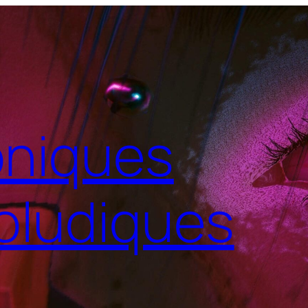
niques
oludiques