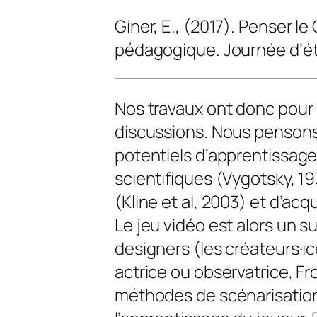
Giner, E., (2017). Penser 
pédagogique. Journée d’ét
Nos travaux ont donc pour 
discussions. Nous penson
potentiels d’apprentissag
scientifiques (Vygotsky, 19
(Kline et
al
, 2003) et d’acq
Le jeu vidéo est alors un 
designers
(les créateurs·ic
actrice ou observatrice, F
méthodes de scénarisation d