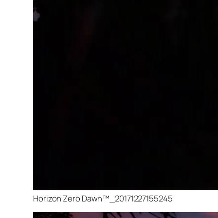
Horizon Zero Dawn™_20171227155245