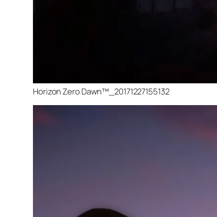
Horizon Zero Dawn™_20171227155132