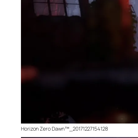
Horizon Zero Dawn™_20171227154128