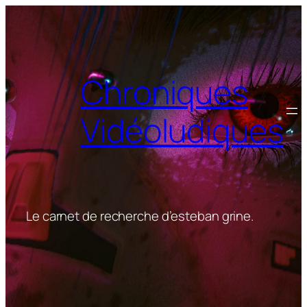
Aller
au
contenu
Chroniques
Vidéoludiques
Le carnet de recherche d’esteban grine.