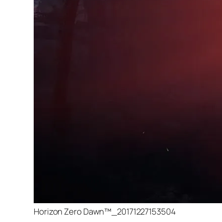
Horizon Zero Dawn™_20171227153504