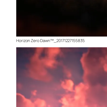
Horizon Zero Dawn™_20171227155835