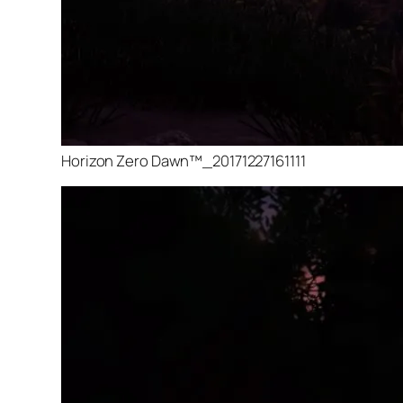
Horizon Zero Dawn™_20171227161111