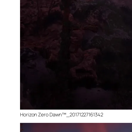
Horizon Zero Dawn™_20171227161342