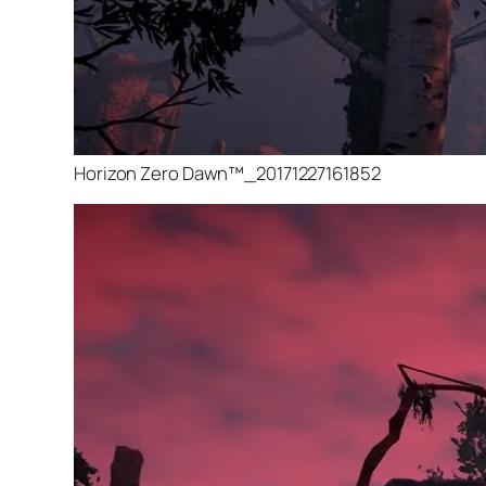
Horizon Zero Dawn™_20171227161852