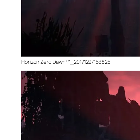
Horizon Zero Dawn™_20171227153825