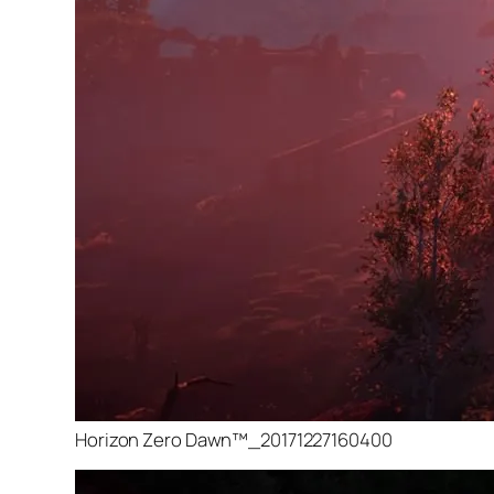
Horizon Zero Dawn™_20171227160400