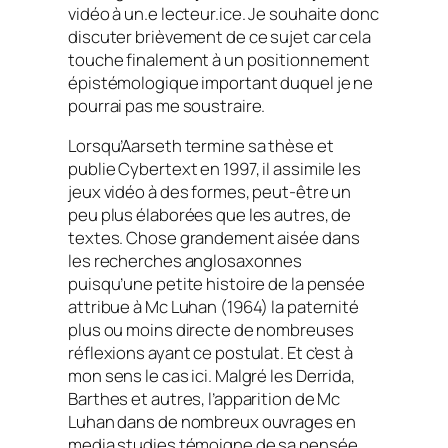
vidéo à un.e lecteur.ice. Je souhaite donc
discuter brièvement de ce sujet car cela
touche finalement à un positionnement
épistémologique important duquel je ne
pourrai pas me soustraire.
Lorsqu’Aarseth termine sa thèse et
publie
Cybertext
en 1997, il assimile les
jeux vidéo à des formes, peut-être un
peu plus élaborées que les autres, de
textes. Chose grandement aisée dans
les recherches anglosaxonnes
puisqu’une petite histoire de la pensée
attribue à Mc Luhan (1964) la paternité
plus ou moins directe de nombreuses
réflexions ayant ce postulat. Et c’est à
mon sens le cas ici. Malgré les Derrida,
Barthes et autres, l’apparition de Mc
Luhan dans de nombreux ouvrages en
media studies
témoigne de sa pensée