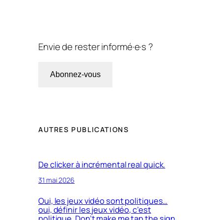
Envie de rester informé·e·s ?
Abonnez-vous
AUTRES PUBLICATIONS
De clicker à incrémental real quick.
31 mai 2026
Oui, les jeux vidéo sont politiques…
oui, définir les jeux vidéo, c’est
politique. Don’t make me tap the sign…