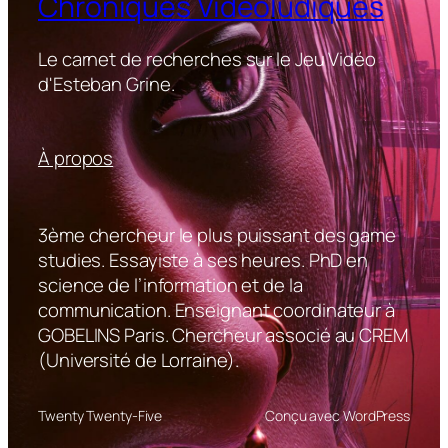
Chroniques Vidéoludiques
Le carnet de recherches sur le Jeu Vidéo
d'Esteban Grine.
À propos
3ème chercheur le plus puissant des game
studies. Essayiste à ses heures. PhD en
science de l’information et de la
communication. Enseignant coordinateur à
GOBELINS Paris. Chercheur associé au CREM
(Université de Lorraine).
Twenty Twenty-Five
Conçu avec WordPress