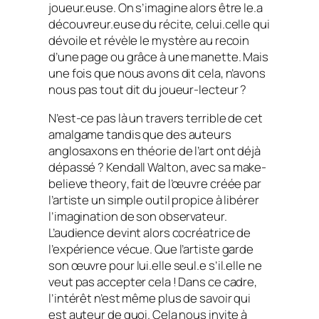
joueur.euse. On s’imagine alors être le.a
découvreur.euse du récite, celui.celle qui
dévoile et révèle le mystère au recoin
d’une page ou grâce à une manette. Mais
une fois que nous avons dit cela, n’avons
nous pas tout dit du joueur-lecteur ?
N’est-ce pas là un travers terrible de cet
amalgame tandis que des auteurs
anglosaxons en théorie de l’art ont déjà
dépassé ? Kendall Walton, avec sa
make-
believe theory
, fait de l’œuvre créée par
l’artiste un simple outil propice à libérer
l’imagination de son observateur.
L’audience devint alors cocréatrice de
l’expérience vécue. Que l’artiste garde
son œuvre pour lui.elle seul.e s’il.elle ne
veut pas accepter cela ! Dans ce cadre,
l’intérêt n’est même plus de savoir qui
est auteur de quoi. Cela nous invite à