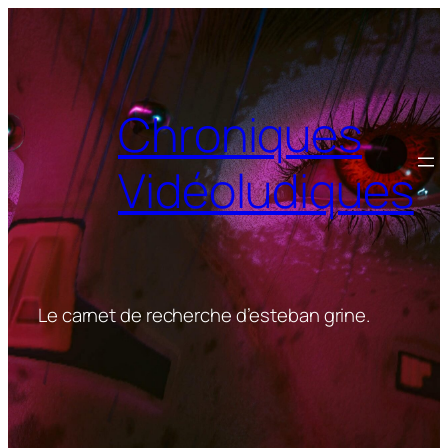
Aller
au
contenu
Chroniques
Vidéoludiques
Le carnet de recherche d’esteban grine.