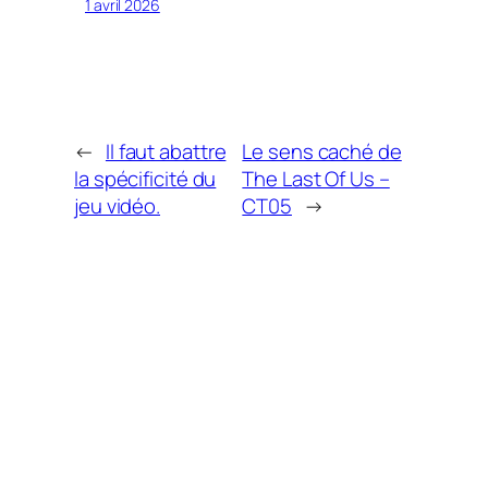
1 avril 2026
←
Il faut abattre
Le sens caché de
la spécificité du
The Last Of Us –
jeu vidéo.
CT05
→