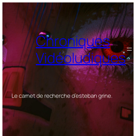
Aller
au
contenu
Chroniques
Vidéoludiques
Le carnet de recherche d’esteban grine.