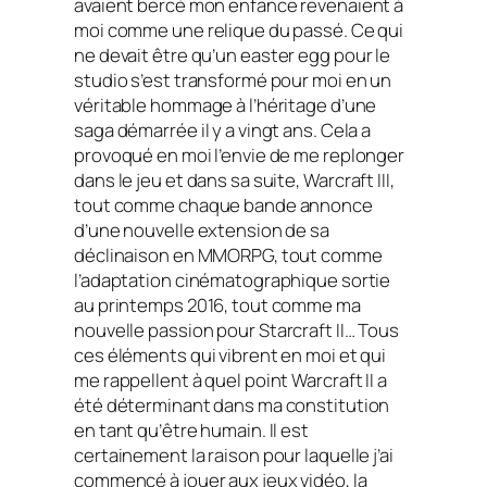
avaient bercé mon enfance revenaient à
moi comme une relique du passé. Ce qui
ne devait être qu’un
easter egg
pour le
studio s’est transformé pour moi en un
véritable hommage à l’héritage d’une
saga démarrée il y a vingt ans. Cela a
provoqué en moi l’envie de me replonger
dans le jeu et dans sa suite,
Warcraft III,
tout comme chaque bande annonce
d’une nouvelle extension de sa
déclinaison en MMORPG, tout comme
l’adaptation cinématographique sortie
au printemps 2016, tout comme ma
nouvelle passion pour
Starcraft II…
Tous
ces éléments qui vibrent en moi et qui
me rappellent à quel point
Warcraft II
a
été déterminant dans ma constitution
en tant qu’être humain. Il est
certainement la raison pour laquelle j’ai
commencé à jouer aux jeux vidéo, la