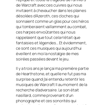
de
Warcraft
avec ces cuivres qui nous
invitaient à chevaucher dans les plaines
désolées d’Azeroth, ces cloches qui
sonnaient comme un glas pour ces héros
qui tomberaient vaillamment au combat,
ces harpes envoûtantes qui nous
rappelaient que tout cela n’était que
fantaisies et légendes… Et évidemment,
ce sont ces musiques qui aujourd’hui
éveillent en moi la nostalgie de mes
soirées passées devant le jeu.
Il y a trois ans je lançai ma première partie
de
Hearthstone
, et quelle ne fut pas ma
surprise quand j’ai entendu retentir les
musiques de
Warcraft II
au moment de la
recherche d’adversaire. Le son était
nasillard, comme provenant d’un
phonographe et ces sonorités qui