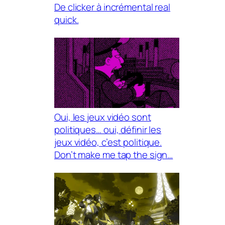
De clicker à incrémental real
quick.
Oui, les jeux vidéo sont
politiques… oui, définir les
jeux vidéo, c’est politique.
Don’t make me tap the sign…