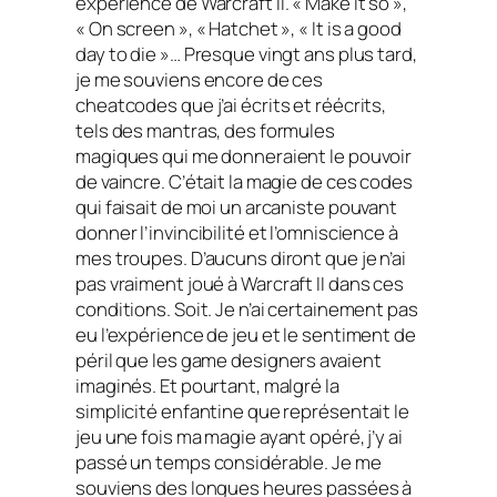
expérience de
Warcraft II
. « Make it so »,
« On screen », « Hatchet », « It is a good
day to die »… Presque vingt ans plus tard,
je me souviens encore de ces
cheatcodes
que j’ai écrits et réécrits,
tels des mantras, des formules
magiques qui me donneraient le pouvoir
de vaincre. C’était la magie de ces codes
qui faisait de moi un arcaniste pouvant
donner l’invincibilité et l’omniscience à
mes troupes. D’aucuns diront que je n’ai
pas vraiment joué à
Warcraft II
dans ces
conditions. Soit. Je n’ai certainement pas
eu l’expérience de jeu et le sentiment de
péril que les
game designers
avaient
imaginés. Et pourtant, malgré la
simplicité enfantine que représentait le
jeu une fois ma magie ayant opéré, j’y ai
passé un temps considérable. Je me
souviens des longues heures passées à