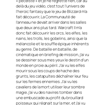
« pécéiste » et je ne regrette rien, car au
delà du jeu vidéo, c’est tout l’univers de
l’
heroic fantasy
que le jeu de Blizzard m’a
fait découvrir,
La Communauté de
l’anneau
ne devait arriver dans les salles
que deux ans plus tard.
Warcraft II
m’a
donc fait découvrir les orcs, les elfes, les
nains, les trolls, les gobelins, ainsi que la
mélancolie et le souffle épique inhérents
au genre. De bataille en bataille, de
cinématique en briefing de mission, j’ai vu
se dessiner sous mes yeux le destin d’un
monde en proie au péril. J’ai vu les elfes
mourir sous les coups de hache des
grunts, les catapultes déchaîner leur feu
sur les fermes ennemies. J’ai vu les
cavaliers de la mort utiliser leur sombre
magie, j’ai vu des navires tomber dans
une embuscade au profit du brouillard
poisseux qui régnait sur la mer, et j’ai vu