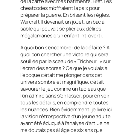
de la carte avec mes bâtiments. Bref. Les
cheatcodes
m’offraient la paix pour
préparer la guerre. En brisant les règles,
Warcraft II
devenait un jouet, un bac à
sable qui pouvait se plier aux délires
mégalomanes d’un enfant introverti.
A quoi bon s’encombrer de la défaite ? A
quoi bon chercher une victoire qui sera
souillée par le sceau de « Tricheur ! » sur
l’écran des scores ? Ce que je voulais à
l’époque c’était me plonger dans cet
univers sombre et magnifique, c’était
savourer le jeu comme un tableau que
l’on admire sans s’en lasser, pour en voir
tous les détails, en comprendre toutes
les nuances. Bien évidemment, je livre ici
la vision rétrospective d’un jeune adulte
ayant été éduqué à l’analyse d’art. Je ne
me doutais pas à l’âge de six ans que