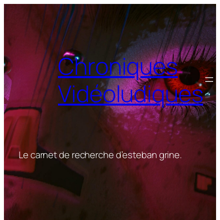
Aller
au
contenu
Chroniques
Vidéoludiques
Le carnet de recherche d’esteban grine.