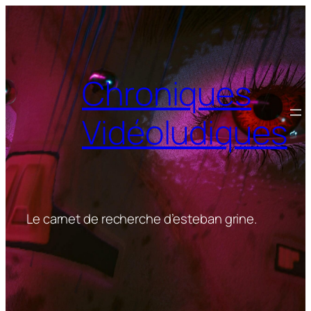
Aller
au
contenu
Chroniques
Vidéoludiques
Le carnet de recherche d’esteban grine.