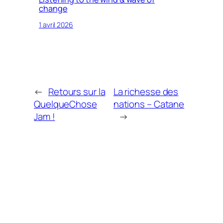
change
1 avril 2026
←
Retours sur la
La richesse des
QuelqueChose
nations – Catane
Jam !
→