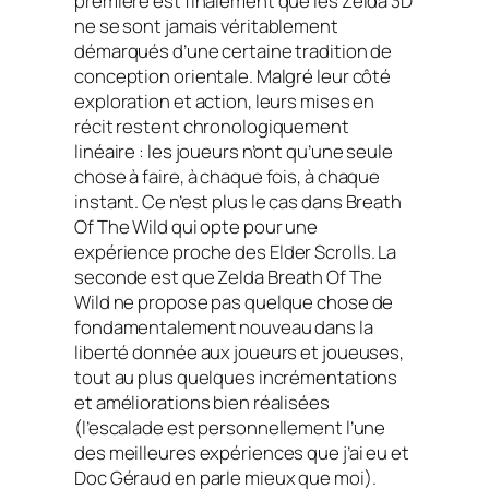
première est finalement que les Zelda 3D
ne se sont jamais véritablement
démarqués d’une certaine tradition de
conception orientale. Malgré leur côté
exploration et action, leurs mises en
récit restent chronologiquement
linéaire : les joueurs n’ont qu’une seule
chose à faire, à chaque fois, à chaque
instant. Ce n’est plus le cas dans
Breath
Of The Wild
qui opte pour une
expérience proche des
Elder Scrolls
. La
seconde est que Zelda
Breath Of The
Wild
ne propose pas quelque chose de
fondamentalement nouveau dans la
liberté donnée aux joueurs et joueuses,
tout au plus quelques incrémentations
et améliorations bien réalisées
(l’escalade est personnellement l’une
des meilleures expériences que j’ai eu et
Doc Géraud en parle mieux que moi).