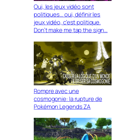
Oui, les jeux vidéo sont
politiques… oui, définir les
jeux vidéo, c’est politique.
Don’t make me tap the sign…
Rompre avec une
cosmogonie: la rupture de
Pokémon Legends ZA