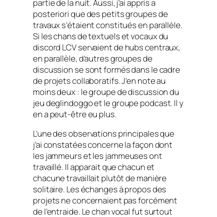
partie de la nuit. Aussi, j’ai appris
a
posteriori
que des petits groupes de
travaux s’étaient constitués en parallèle.
Si les
chans
de textuels et vocaux du
discord LCV servaient de
hubs
centraux,
en parallèle, d’autres groupes de
discussion se sont formés dans le cadre
de projets collaboratifs. J’en note au
moins deux : le groupe de discussion du
jeu
deglindoggo
et le groupe
podcast
. Il y
en a peut-être eu plus.
L’une des observations principales que
j’ai constatées concerne la façon dont
les
jammeurs
et les
jammeuses
ont
travaillé. Il apparait que chacun et
chacune travaillait plutôt de manière
solitaire. Les échanges à propos des
projets ne concernaient pas forcément
de l’entraide. Le chan vocal fut surtout