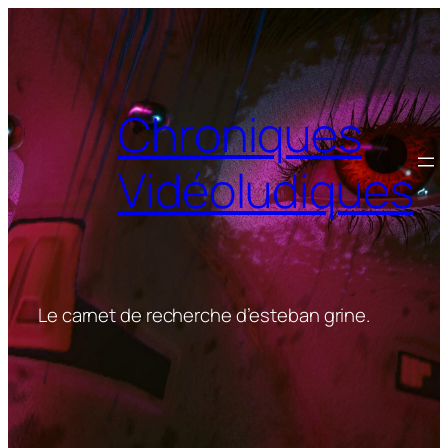
Aller
au
contenu
Chroniques
Vidéoludiques
Le carnet de recherche d’esteban grine.