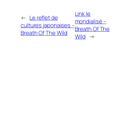
Link le
←
Le reflet de
mondialisé –
cultures japonaises –
Breath Of The
Breath Of The Wild
Wild
→