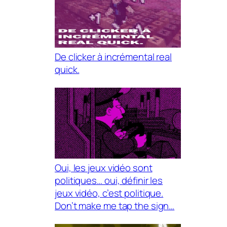
De clicker à incrémental real
quick.
Oui, les jeux vidéo sont
politiques… oui, définir les
jeux vidéo, c’est politique.
Don’t make me tap the sign…