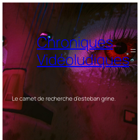
Aller
au
contenu
Chroniques
Vidéoludiques
Le carnet de recherche d’esteban grine.