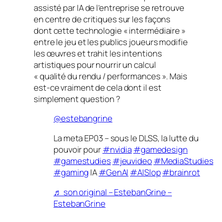
assisté par IA de l’entreprise se retrouve
en centre de critiques sur les façons
dont cette technologie « intermédiaire »
entre le jeu et les publics joueurs modifie
les œuvres et trahit les intentions
artistiques pour nourrir un calcul
« qualité du rendu / performances ». Mais
est-ce vraiment de cela dont il est
simplement question ?
@estebangrine
La meta EP03 – sous le DLSS, la lutte du
pouvoir pour
#nvidia
#gamedesign
#gamestudies
#jeuvideo
#MediaStudies
#gaming
IA
#GenAI
#AISlop
#brainrot
♬ son original – EstebanGrine –
EstebanGrine