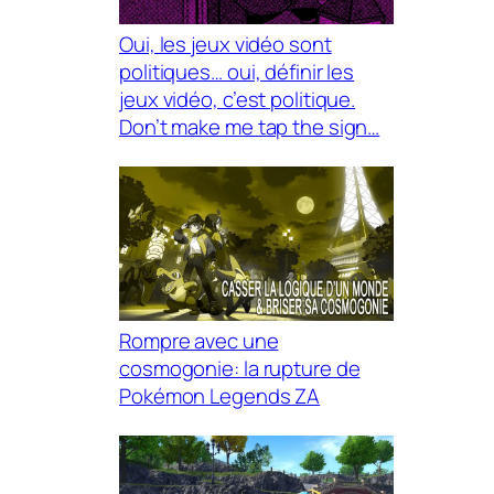
Oui, les jeux vidéo sont
politiques… oui, définir les
jeux vidéo, c’est politique.
Don’t make me tap the sign…
Rompre avec une
cosmogonie: la rupture de
Pokémon Legends ZA