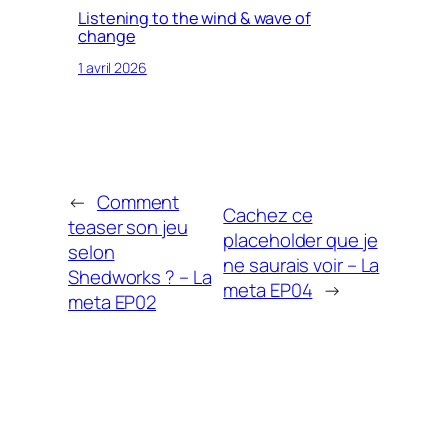
Listening to the wind & wave of
change
1 avril 2026
←
Comment
Cachez ce
teaser son jeu
placeholder que je
selon
ne saurais voir – La
Shedworks ? – La
meta EP04
→
meta EP02