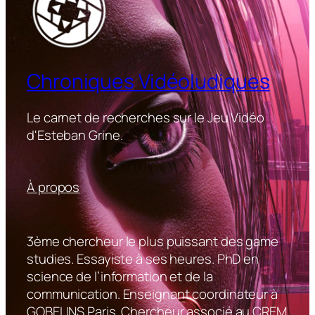
Chroniques Vidéoludiques
Le carnet de recherches sur le Jeu Vidéo
d'Esteban Grine.
À propos
3ème chercheur le plus puissant des game
studies. Essayiste à ses heures. PhD en
science de l’information et de la
communication. Enseignant coordinateur à
GOBELINS Paris. Chercheur associé au CREM