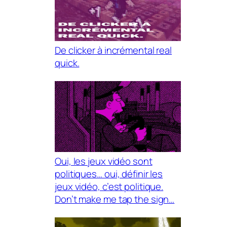
De clicker à incrémental real
quick.
Oui, les jeux vidéo sont
politiques… oui, définir les
jeux vidéo, c’est politique.
Don’t make me tap the sign…