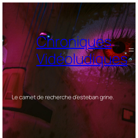
Aller
au
contenu
Chroniques
Vidéoludiques
Le carnet de recherche d’esteban grine.