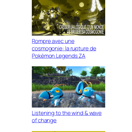
Rompre avec une
cosmogonie: la rupture de
Pokémon Legends ZA
Listening to the wind & wave
of change