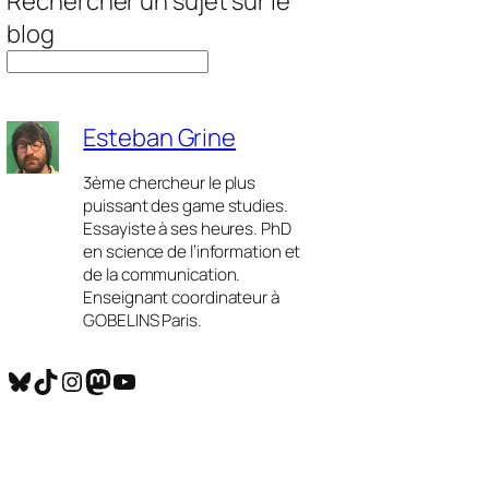
Rechercher un sujet sur le
blog
Esteban Grine
3ème chercheur le plus
puissant des game studies.
Essayiste à ses heures. PhD
en science de l’information et
de la communication.
Enseignant coordinateur à
GOBELINS Paris.
Bluesky
TikTok
Instagram
Mastodon
YouTube