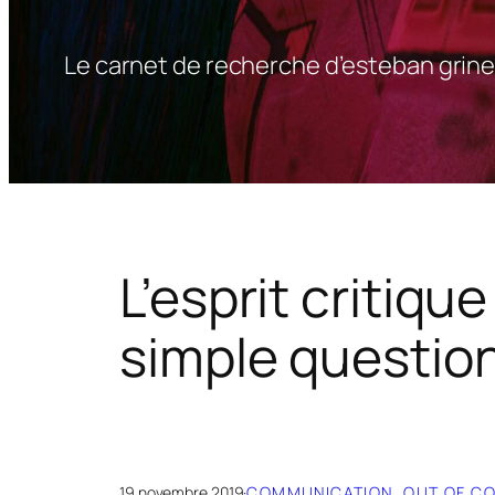
Le carnet de recherche d’esteban grine
L’esprit critiq
simple question
19 novembre 2019
·
COMMUNICATION
, 
OUT OF C