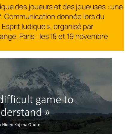
ritique des joueurs et des joueuses : une
 ?. Communication donnée lors du
/ Esprit ludique », organisé par
ange.
Paris : les 18 et 19 novembre