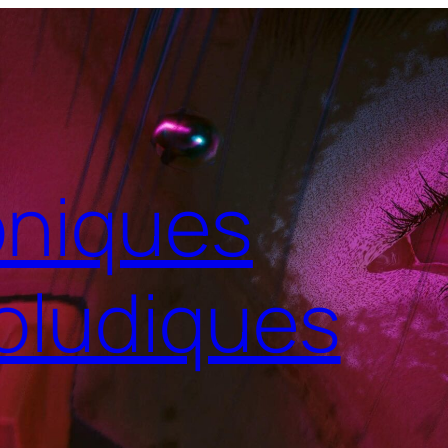
niques
oludiques