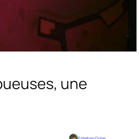
 joueuses, une
Esteban Grine