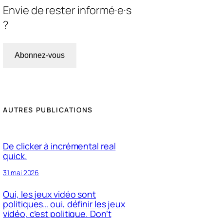
Envie de rester informé·e·s
?
Abonnez-vous
AUTRES PUBLICATIONS
De clicker à incrémental real
quick.
31 mai 2026
Oui, les jeux vidéo sont
politiques… oui, définir les jeux
vidéo, c’est politique. Don’t