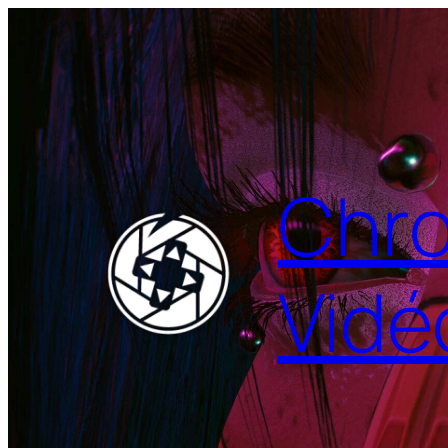
Aller
au
contenu
Chro
Vidé