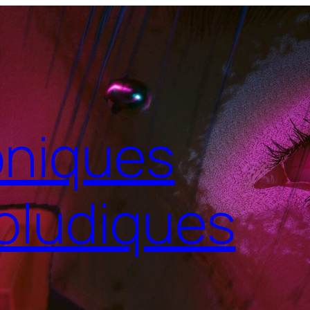
niques
oludiques