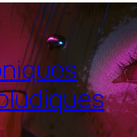
niques
oludiques