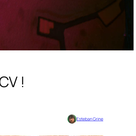
CV !
Esteban Grine