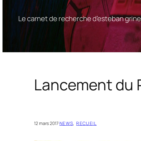
Le carnet de recherche d’esteban grine
Lancement du P
12 mars 2017
·
NEWS
, 
RECUEIL