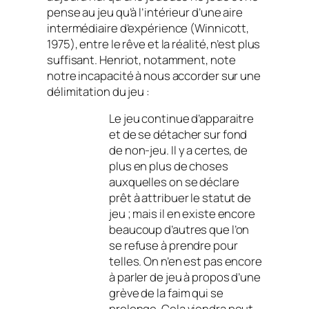
pense au jeu qu’à l’intérieur d’une aire
intermédiaire d’expérience (Winnicott,
1975), entre le rêve et la réalité, n’est plus
suffisant. Henriot, notamment, note
notre incapacité à nous accorder sur une
délimitation du jeu :
Le jeu continue d’apparaitre
et de se détacher sur fond
de non-jeu. Il y a certes, de
plus en plus de choses
auxquelles on se déclare
prêt à attribuer le statut de
jeu ; mais il en existe encore
beaucoup d’autres que l’on
se refuse à prendre pour
telles. On n’en est pas encore
à parler de jeu à propos d’une
grève de la faim qui se
prolonge. Cela viendra peut-