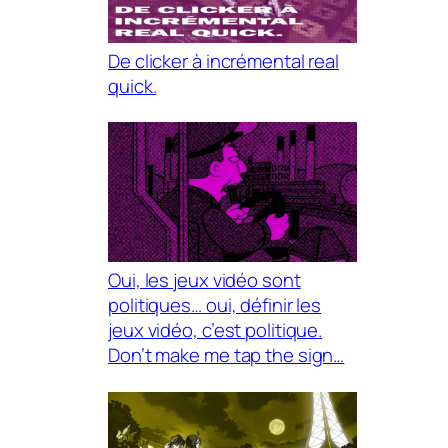
De clicker à incrémental real
quick.
Oui, les jeux vidéo sont
politiques… oui, définir les
jeux vidéo, c’est politique.
Don’t make me tap the sign…