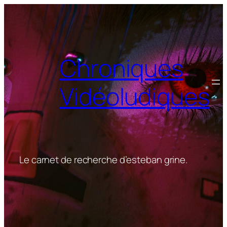
Aller
au
contenu
Chroniques
Vidéoludiques
Le carnet de recherche d’esteban grine.