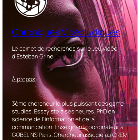
Chroniques Vidéoludiques
Le carnet de recherches sur le Jeu Vidéo
d'Esteban Grine.
À propos
3ème chercheur le plus puissant des game
studies. Essayiste à ses heures. PhD en
science de l’information et de la
communication. Enseignant coordinateur à
GOBELINS Paris. Chercheur associé au CREM