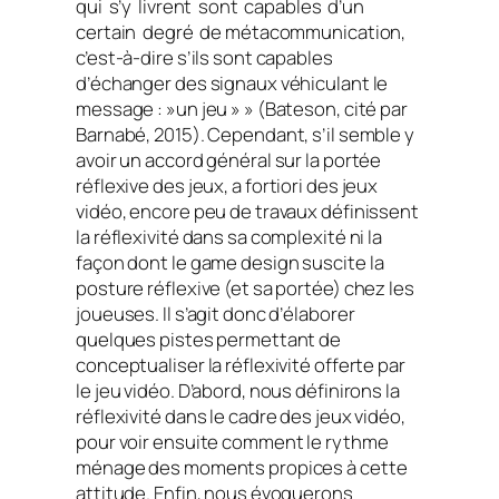
qui s’y livrent sont capables d’un
certain degré de métacommunication,
c’est-à-dire s’ils sont capables
d’échanger des signaux véhiculant le
message : »un jeu » » (Bateson, cité par
Barnabé, 2015). Cependant, s’il semble y
avoir un accord général sur la portée
réflexive des jeux,
a fortiori
des jeux
vidéo, encore peu de travaux définissent
la réflexivité dans sa complexité ni la
façon dont le
game design
suscite la
posture réflexive (et sa portée) chez les
joueuses. Il s’agit donc d’élaborer
quelques pistes permettant de
conceptualiser la réflexivité offerte par
le jeu vidéo. D’abord, nous définirons la
réflexivité dans le cadre des jeux vidéo,
pour voir ensuite comment le rythme
ménage des moments propices à cette
attitude. Enfin, nous évoquerons