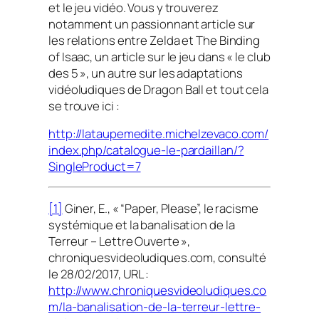
et le jeu vidéo. Vous y trouverez
notamment un passionnant article sur
les relations entre Zelda et
The Binding
of Isaac
, un article sur le jeu dans « le club
des 5 », un autre sur les adaptations
vidéoludiques de
Dragon Ball
et tout cela
se trouve ici :
http://lataupemedite.michelzevaco.com/
index.php/catalogue-le-pardaillan/?
SingleProduct=7
[1]
Giner, E., « “Paper, Please”, le racisme
systémique et la banalisation de la
Terreur – Lettre Ouverte »,
chroniquesvideoludiques.com, consulté
le 28/02/2017, URL :
http://www.chroniquesvideoludiques.co
m/la-banalisation-de-la-terreur-lettre-