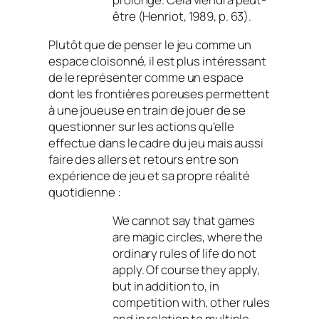
être (Henriot, 1989, p. 63).
Plutôt que de penser le jeu comme un
espace cloisonné, il est plus intéressant
de le représenter comme un espace
dont les frontières poreuses permettent
à une joueuse en train de jouer de se
questionner sur les actions qu’elle
effectue dans le cadre du jeu mais aussi
faire des allers et retours entre son
expérience de jeu et sa propre réalité
quotidienne :
We cannot say that games
are magic circles, where the
ordinary rules of life do not
apply. Of course they apply,
but in addition to, in
competition with, other rules
and in relation to multiple