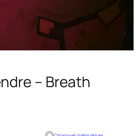
endre – Breath
Chroniques Vidéoludiques