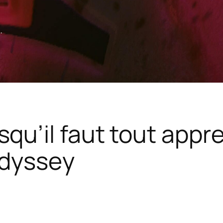
.
qu’il faut tout appr
Odyssey