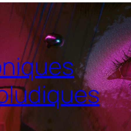
niques
oludiques