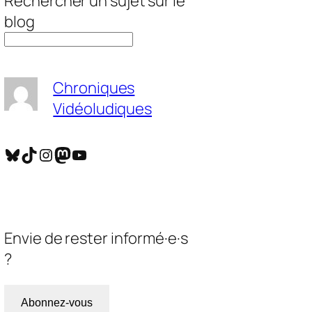
Rechercher un sujet sur le
blog
Chroniques
Vidéoludiques
Bluesky
TikTok
Instagram
Mastodon
YouTube
Envie de rester informé·e·s
?
Abonnez-vous